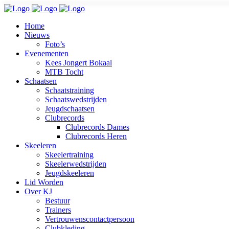
Home
Nieuws
Foto’s
Evenementen
Kees Jongert Bokaal
MTB Tocht
Schaatsen
Schaatstraining
Schaatswedstrijden
Jeugdschaatsen
Clubrecords
Clubrecords Dames
Clubrecords Heren
Skeeleren
Skeelertraining
Skeelerwedstrijden
Jeugdskeeleren
Lid Worden
Over KJ
Bestuur
Trainers
Vertrouwenscontactpersoon
Clubkleding