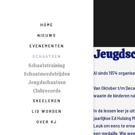
HOME
NIEUWS
EVENEMENTEN
Jeugds
SCHAATSEN
Schaatstraining
Al sinds 1974 organis
Schaatswedstrijden
Jeugdschaatsen
Van Oktober t/m Dece
Clubrecords
waarin de kinderen na
SKEELEREN
In de lessen leer je 
LID WORDEN
jaarlijkse Ed Hulsing 
OVER KJ
Leuk om eens te ervare
een medaille. Wie wee